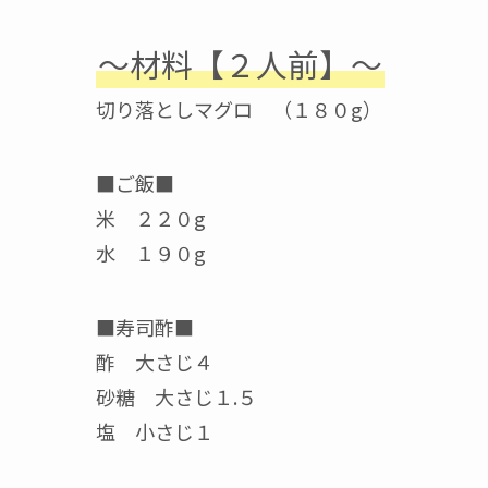
〜材料【２人前】〜
切り落としマグロ （１８０g）
■ご飯■
米 ２２０g
水 １９０g
■寿司酢■
酢 大さじ４
砂糖 大さじ１.５
塩 小さじ１