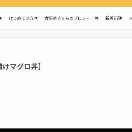
ム
はじめての方へ
食事処さくらのプロフィール
新着記事
漬けマグロ丼】