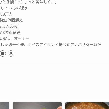
ひと手間”でちょっと美味しく。」
動している料理家
89万人
生回数1億回超え
73万人突破！
MA代表取締役
URA's」オーナー
っしゅぼーや様、ライスアイランド様公式アンバサダー就任