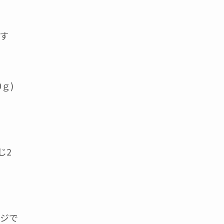
す
ｇ)
じ2
ンジで