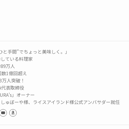
ひと手間”でちょっと美味しく。」
動している料理家
89万人
生回数1億回超え
73万人突破！
MA代表取締役
URA's」オーナー
っしゅぼーや様、ライスアイランド様公式アンバサダー就任