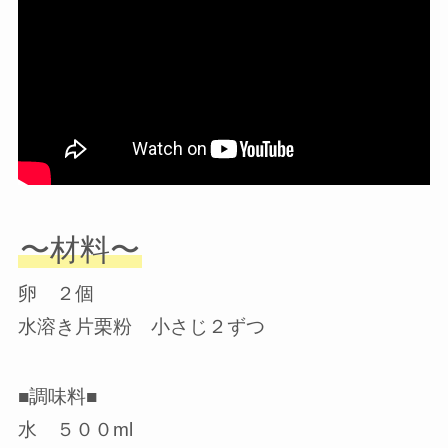
〜材料〜
卵 ２個
水溶き片栗粉 小さじ２ずつ
■調味料■
水 ５００ml