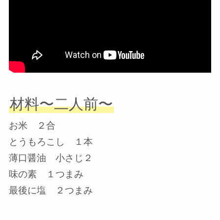
材料〜二人前〜
お米 ２合
とうもろこし １本
薄口醤油 小さじ２
味の素 １つまみ
最後に塩 ２つまみ