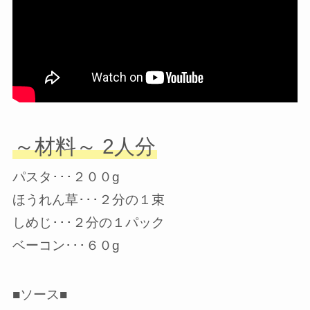
～材料～ 2人分
パスタ･･･２００g
ほうれん草･･･２分の１束
しめじ･･･２分の１パック
ベーコン･･･６０g
■ソース■