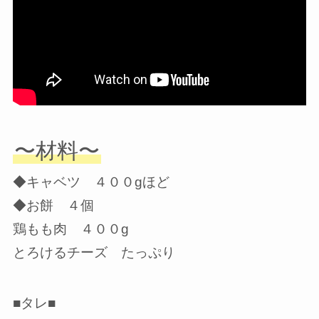
〜材料〜
◆キャベツ ４００gほど
◆お餅 ４個
鶏もも肉 ４００g
とろけるチーズ たっぷり
■タレ■