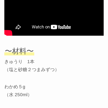
〜材料〜
きゅうり 1本
（塩と砂糖２つまみずつ）
わかめ５g
（水 250ml）