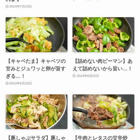
2024年7月15日
【キャベたま】キャベツの
【詰めない肉ピーマン】あ
甘みとジュワッと卵が旨す
えて詰めないから旨い…！
ぎる…！
2024年6月22日
2024年6月22日
【豚しゃぶサラダ】豚しゃ
【牛肉とレタスの甘辛炒