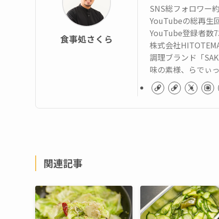
SNS総フォロワー約
YouTubeの総再
YouTube登録者数
食事処さくら
株式会社HITOTE
調理ブランド「SAK
味の素様、らでぃ
関連記事