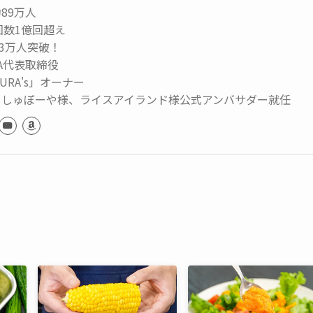
89万人
生回数1億回超え
73万人突破！
MA代表取締役
URA's」オーナー
っしゅぼーや様、ライスアイランド様公式アンバサダー就任