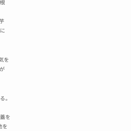
根
芋
に
気を
が
める。
蓋を
地を