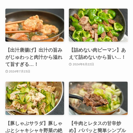
【出汁唐揚げ】出汁の旨み
【詰めない肉ピーマン】あ
がじゅわっと肉汁から溢れ
えて詰めないから旨い…！
て旨すぎる…！
2024年6月22日
2024年7月15日
【豚しゃぶサラダ】豚しゃ
【牛肉とレタスの甘辛炒
ぶとシャキシャキ野菜の絶
め】パパッと簡単シンプル