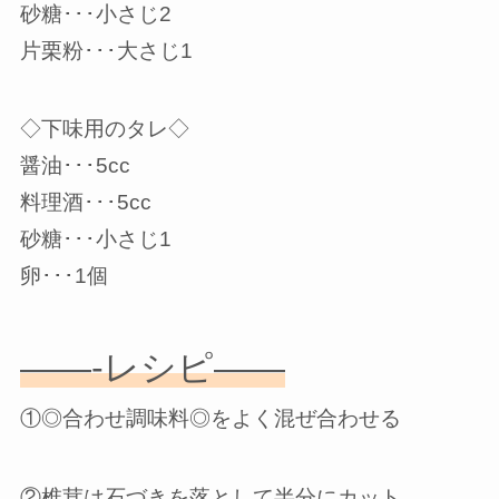
砂糖･･･小さじ2
片栗粉･･･大さじ1
◇下味用のタレ◇
醤油･･･5cc
料理酒･･･5cc
砂糖･･･小さじ1
卵･･･1個
——-レシピ——
①◎合わせ調味料◎をよく混ぜ合わせる
②椎茸は石づきを落として半分にカット、