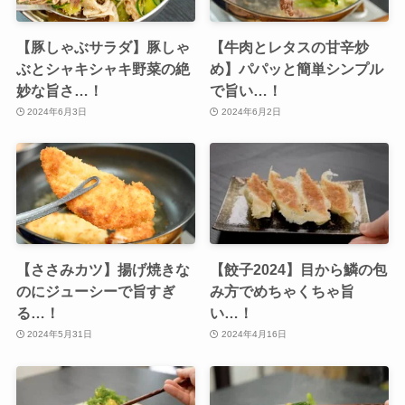
【豚しゃぶサラダ】豚しゃ
【牛肉とレタスの甘辛炒
ぶとシャキシャキ野菜の絶
め】パパッと簡単シンプル
妙な旨さ…！
で旨い…！
2024年6月3日
2024年6月2日
【ささみカツ】揚げ焼きな
【餃子2024】目から鱗の包
のにジューシーで旨すぎ
み方でめちゃくちゃ旨
る…！
い…！
2024年5月31日
2024年4月16日