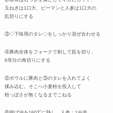
玉ねぎは1口大、ピーマンと人参は1口大の
乱切りにする
③◇下味用のタレ◇をしっかり混ぜ合わせる
④豚肉全体をフォークで刺して筋を切り、
6等分の角切りにする
⑤ボウルに豚肉と③のタレを入れてよく
揉み込む。そこへ小麦粉を投入して
粉っぽさが無くなるまでこねる
⑥揚げ油を160℃に熱し、人参：1分半，