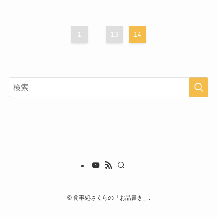
1
...
13
14
©
食事処さくらの「お品書き」.