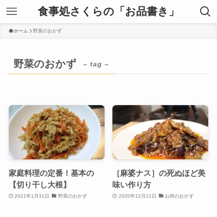
食事処さくらの「お品書き」
ホーム
野菜のおかず
野菜のおかず
– tag –
家庭料理の定番！基本の
［麻婆ナス］の死ぬほど美
【切り干し大根】
味い作り方
2021年1月31日
野菜のおかず
2020年12月21日
お肉のおかず